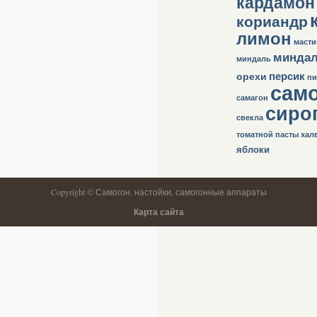
кардамон
кориандр
лимон
масти
минда
миндаль
персик
орехи
пи
сам
самагон
сиро
свекла
томатной пасты
хал
яблоки
Copyright © Самогон, настойки, самогонные аппараты
Карта сайта