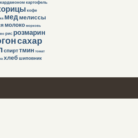
кардамоном
картофель
корицы
кофе
мед
мелиссы
ка
молоко
ля
морковь
розмарин
рис
во
огон
сахар
п
тмин
спирт
томат
хлеб
шиповник
ва