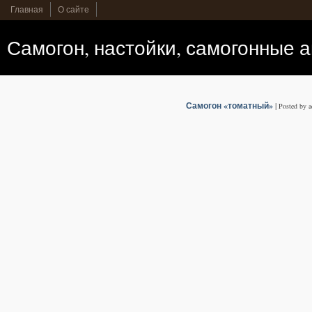
Главная
О сайте
Самогон, настойки, самогонные 
Самогон «томатный»
|
Posted by 