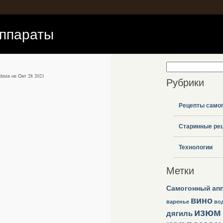
аппараты
admin on Окт 28 2021
Рубрики
Рецепты само
Старинные ре
Технологии
Метки
Самогонный ап
вино
варенье
во
изюм
дягиль