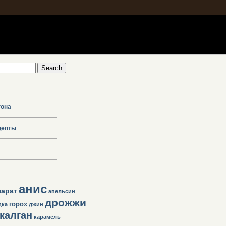
гона
цепты
анис
парат
апельсин
дрожжи
горох
дка
джин
калган
карамель