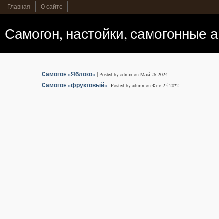
Главная
О сайте
Самогон, настойки, самогонные 
Самогон «Яблоко»
|
Posted by admin on Май 26 2024
Самогон «фруктовый»
|
Posted by admin on Фев 25 2022