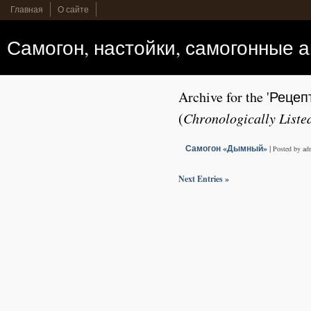
Главная
О сайте
Самогон, настойки, самогонные 
Archive for the 'Реце
(
Chronologically Liste
Самогон «Дымный»
|
Posted by a
Next Entries »