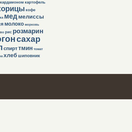
кардамоном
картофель
корицы
кофе
мед
мелиссы
ка
молоко
ля
морковь
розмарин
рис
во
огон
сахар
п
тмин
спирт
томат
хлеб
шиповник
ва