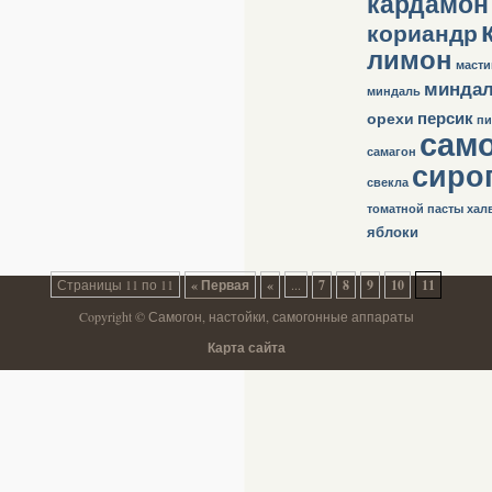
кардамон
кориандр
лимон
масти
минда
миндаль
персик
орехи
пи
сам
самагон
сиро
свекла
томатной пасты
хал
яблоки
Страницы 11 по 11
« Первая
«
...
7
8
9
10
11
Copyright © Самогон, настойки, самогонные аппараты
Карта сайта