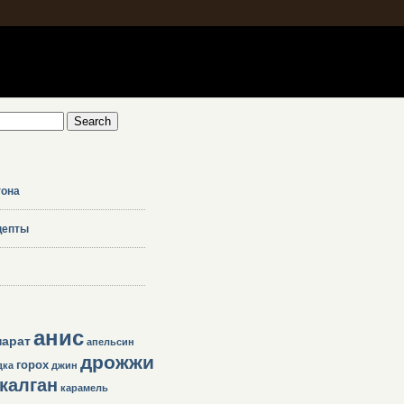
гона
цепты
анис
парат
апельсин
дрожжи
горох
дка
джин
калган
карамель