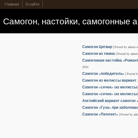
Главная
О сайте
Самогон, настойки, самогонные 
Самогон Цитвар
|
Posted by admin 
Самогон из тмина
|
Posted by admi
Самогонная настойка «Романт
2024
Самогон «победитель»
|
Posted 
Самогон из мелиссы вариант 
Самогон «сечек» (из мелиссы)
Самогон «сечек» (из мелиссы)
Английский вариант самогон 
Самогон «Гуза» при заболева
Самогон «Пеплект»
|
Posted by ad