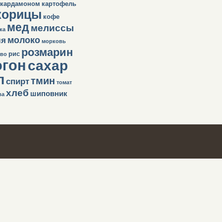
кардамоном
картофель
корицы
кофе
мед
мелиссы
ка
молоко
ля
морковь
розмарин
рис
во
огон
сахар
п
тмин
спирт
томат
хлеб
шиповник
ва