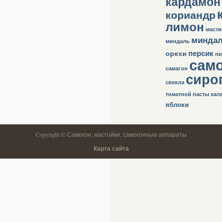
кардамон
кориандр
лимон
масти
минда
миндаль
персик
орехи
пи
сам
самагон
сиро
свекла
томатной пасты
хал
яблоки
Copyright © Самогон, настойки, самогонные аппараты
Карта сайта