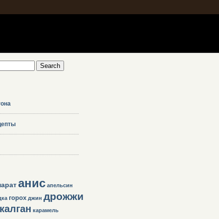
гона
цепты
анис
парат
апельсин
дрожжи
горох
дка
джин
калган
карамель