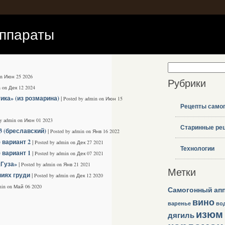
аппараты
on Июн 25 2026
Рубрики
n on Дек 12 2024
ика» (из розмарина)
|
Posted by admin on Июн 15
Рецепты само
by admin on Июн 01 2023
Старинные ре
3 (бреславский)
|
Posted by admin on Янв 16 2022
 вариант 2
|
Posted by admin on Дек 27 2021
Технологии
 вариант 1
|
Posted by admin on Дек 07 2021
«Гуза»
|
Posted by admin on Янв 21 2021
Метки
ниях груди
|
Posted by admin on Дек 12 2020
min on Май 06 2020
Самогонный ап
вино
варенье
во
изюм
дягиль