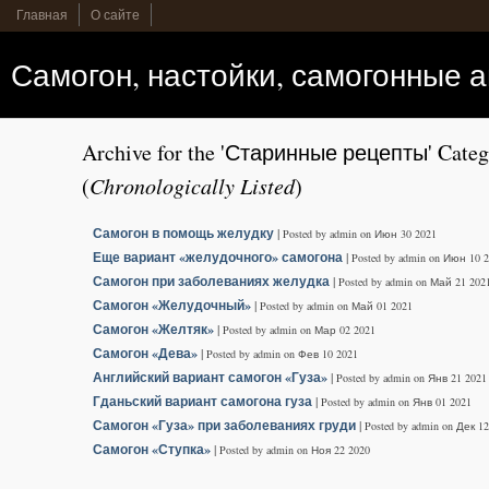
Главная
О сайте
Самогон, настойки, самогонные 
Archive for the 'Старинные рецепты' Categ
(
Chronologically Listed
)
Самогон в помощь желудку
|
Posted by admin on Июн 30 2021
Еще вариант «желудочного» самогона
|
Posted by admin on Июн 10 
Самогон при заболеваниях желудка
|
Posted by admin on Май 21 202
Самогон «Желудочный»
|
Posted by admin on Май 01 2021
Самогон «Желтяк»
|
Posted by admin on Мар 02 2021
Самогон «Дева»
|
Posted by admin on Фев 10 2021
Английский вариант самогон «Гуза»
|
Posted by admin on Янв 21 2021
Гданьский вариант самогона гуза
|
Posted by admin on Янв 01 2021
Самогон «Гуза» при заболеваниях груди
|
Posted by admin on Дек 1
Самогон «Ступка»
|
Posted by admin on Ноя 22 2020