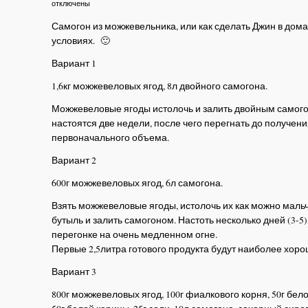
отключены
Самогон из можжевельника, или как сделать Джин в дом
условиях. 🙂
Вариант 1
1,6кг можжевеловых ягод, 8л двойного самогона.
Можжевеловые ягоды истолочь и залить двойным самого
настоятся две недели, после чего перегнать до получени
первоначального объема.
Вариант 2
600г можжевеловых ягод, 6л самогона.
Взять можжевеловые ягоды, истолочь их как можно мальч
бутыль и залить самогоном. Настоть несколько дней (3-5)
перегонке на очень медленном огне.
Первые 2,5литра готового продукта будут наиболее хор
Вариант 3
800г можжевеловых ягод, 100г фиалкового корня, 50г бел