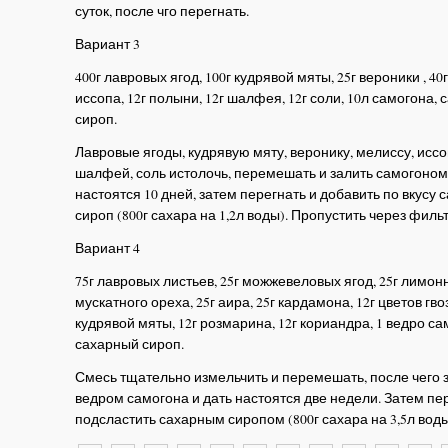
суток, после чго перегнать.
Вариант 3
400г лавровых ягод, 100г кудрявой мяты, 25г вероники , 40
иссопа, 12г полыни, 12г шалфея, 12г соли, 10л самогона,
сироп.
Лавровые ягоды, кудрявую мяту, веронику, мелиссу, иссо
шалфей, соль истолочь, перемешать и залить самогоном
настоятся 10 дней, затем перегнать и добавить по вкусу
сироп (800г сахара на 1,2л воды). Пропустить через фильт
Вариант 4
75г лавровых листьев, 25г можжевеловых ягод, 25г лимонн
мускатного ореха, 25г аира, 25г кардамона, 12г цветов гво
кудрявой мяты, 12г розмарина, 12г кориандра, 1 ведро са
сахарный сироп.
Смесь тщательно измельчить и перемешать, после чего 
ведром самогона и дать настоятся две недели. Затем пе
подсластить сахарным сиропом (800г сахара на 3,5л вод