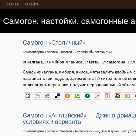
Главная
О сайте
Самогон, настойки, самогонные 
Самогон «Столичный»
Комментарии
к записи Самогон «Столичный»
отключены
8г калгана, 8г имбиря, 8г аниса, 8г мяты, 1л самогона, 1,5
Смесь из калгана, имбиря, аниса, мяты залить двойным 
настаивать три недели. Затем влить 1,5 литра теплой вод
подвергнуть перегонке, получив первоначальный объем.
Самогон «Английский» — Джин в дома
условиях 3 варианта
Комментарии
к записи Самогон «Английский» — Джин в домашних услов