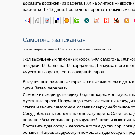
Добавить дрожжей (из расчета 100г на 5литров жидкости) 
настоятся 10-15 дней. После чего перегнать обычным сп
Самогона «запеканка»
Комментарии
к записи Самогона «запеканка»
отключены
1-2л высушенных лимонных корок, 8-9л самогона, 100г ко
гвоздики, 45г бадьяна, 45г кардамона, 10г мускатного цвет
4мускатных ореха, тесто, сахарный сироп.
Высушенные лимонные корки залить самогоном и дать о
сутки. Затем перегнать.
Измельчить корицу, гвоздику, бадьян, кардамон, мускатны
мускатные орехи. Полученную смесь засыпать в сосуд из
стекла и залить самогоном, оставив сверху небольшое от
Сосуд обмазать тестом и плотно закупорить. Слой теста
не менее 6см. сильно нагреть духовой шкаф и выключить 
Поставить туда сосуд и держать его там до тех пор, пока 
остынет. Нагревать духовку и помешать туда сосуд с про