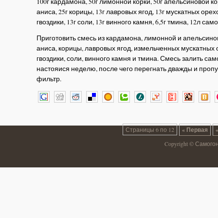
100г кардамона, 50г лимонной корки, 50г апельсиновой кор
аниса, 25г корицы, 13г лавровых ягод, 13г мускатных орехо
гвоздики, 13г соли, 13г винного камня, 6,5г тмина, 12л сам
Приготовить смесь из кардамона, лимонной и апельсинов
аниса, корицы, лавровых ягод, измельченных мускатных 
гвоздики, соли, винного камня и тмина. Смесь залить сам
настояися неделю, после чего перегнать дважды и пропу
фильтр.
Страницы 6 по 12
« Первая
Copyright © Самого